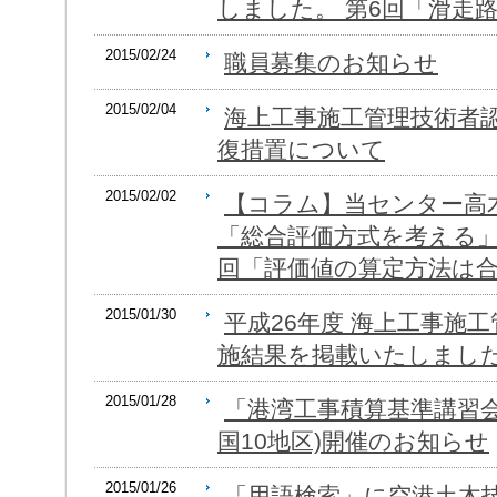
しました。 第6回「滑走
2015/02/24
職員募集のお知らせ
2015/02/04
海上工事施工管理技術者
復措置について
2015/02/02
【コラム】当センター高
「総合評価方式を考える」
回「評価値の算定方法は
2015/01/30
平成26年度 海上工事施
施結果を掲載いたしまし
2015/01/28
「港湾工事積算基準講習会」(H
国10地区)開催のお知らせ
2015/01/26
「用語検索」に空港土木