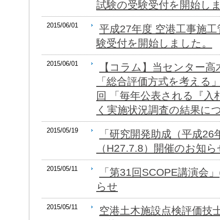
試験の受験受付を開始し
2015/06/01
平成27年度 空港工事施
験受付を開始しました。
2015/06/01
【コラム】当センター高
「総合評価方式を考える」
回 「毎年公表される『入
く実施状況調査の結果に
2015/05/19
「研究開発助成（平成26
（H27.7.8）開催のお知ら
2015/05/11
「第31回SCOPE講演会」(
らせ
2015/05/11
空港土木施設点検評価技