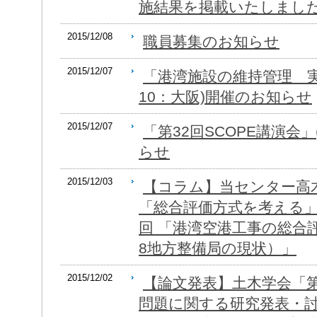
施結果を掲載いたしまし
2015/12/08
職員募集のお知らせ
2015/12/07
「港湾施設の維持管理 実務技
10：大阪)開催のお知らせ
2015/12/07
「第32回SCOPE講演会」(
らせ
2015/12/03
【コラム】当センター高
「総合評価方式を考える」
回 「港湾空港工事の総合
8地方整備局の現状）」
2015/12/02
【論文発表】土木学会「第
問題に関する研究発表・討