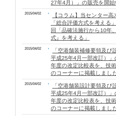
27年4月）」の販売を開
2015/04/02
【コラム】当センター高
「総合評価方式を考える」
回「品確法施行から10年
式』を考える」
2015/04/02
「空港舗装補修要領及び設
平成25年4月一部改訂）」
年度の改定比較表を、技
のコーナーに掲載しまし
2015/04/02
「空港舗装設計要領及び設
平成25年4月一部改訂）」
年度の改定比較表を、技
のコーナーに掲載しまし