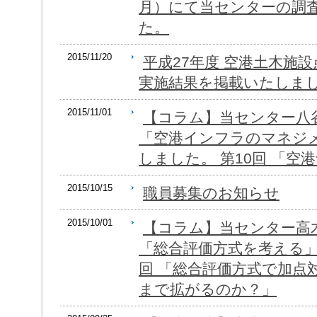
月）にて当センターの調
た。
2015/11/20
平成27年度 空港土木施
実施結果を掲載いたしま
2015/11/01
【コラム】当センター八
「空港インフラのマネジ
しました。 第10回 「
2015/10/15
職員募集のお知らせ
2015/10/01
【コラム】当センター高
「総合評価方式を考える」
回 「総合評価方式で加点
まで拡がるのか？」