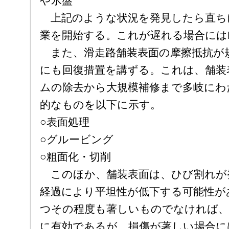
や氷盤
上記のような状況を発見したら直ち
業を開始する。これが遅れる場合にはN
また、滑走路舗装表面の摩擦抵抗が
にも回復措置を講ずる。これは、舗装
ムの除去から大規模補修まで多岐にわ
的なものを以下に示す。
○表面処理
○グルービング
○粗面化・切削
このほか、舗装表面は、ひび割れが
経過により平坦性が低下する可能性が
つその程度も著しいものでなければ、
に有効であるが、損傷が著しい場合に