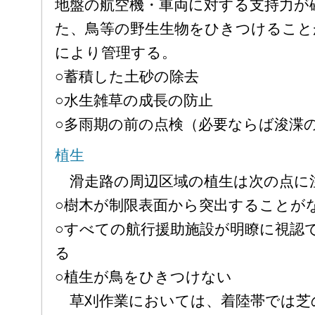
地盤の航空機・車両に対する支持力が
た、鳥等の野生生物をひきつけること
により管理する。
○蓄積した土砂の除去
○水生雑草の成長の防止
○多雨期の前の点検（必要ならば浚渫
植生
滑走路の周辺区域の植生は次の点に
○樹木が制限表面から突出することが
○すべての航行援助施設が明瞭に視認
る
○植生が鳥をひきつけない
草刈作業においては、着陸帯では芝の