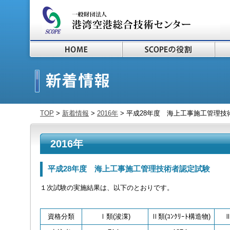
TOP
>
新着情報
>
2016年
> 平成28年度 海上工事施工管理技
2016年
平成28年度 海上工事施工管理技術者認定試験
１次試験の実施結果は、以下のとおりです。
資格分類
Ⅰ類(浚渫)
Ⅱ類(ｺﾝｸﾘｰﾄ構造物)