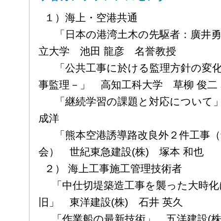
１）海上・空港共通
「日本の港湾土木の先駆者：廣井勇
立大学 池田 龍彦 名誉教授
「公共工事に於ける監理方針の変化
事監理－」 高知工科大学 草柳 俊二
「継続学習の課題と対応について」 
成洋
「熊本空港誘導路改良外２件工事（
会） 世紀東急建設(株) 塚本 和也
２） 海上工事施工管理技術者
「中仕切堤築造工事を襲った大時化
旧」 東洋建設(株) 石井 英久
「作業船の最新技術」 五洋建設(株)