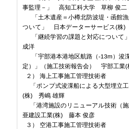
事監理－」 高知工科大学 草柳 俊二
「土木遺産＝小樽北防波堤・函館漁
ついて」 日本データーサービス(株)
「継続学習の課題と対応について」 
成洋
「宇部港本港地区航路（-13m）浚
定）」（施工技術報告会） 宇部工業(株
２） 海上工事施工管理技術者
「ポンプ式浚渫船による大型埋立工
(株) 秀嶋 雄輝
「港湾施設のリニューアル技術（施
亜建設工業(株) 藤本 俊彦
３） 空港工事施工管理技術者