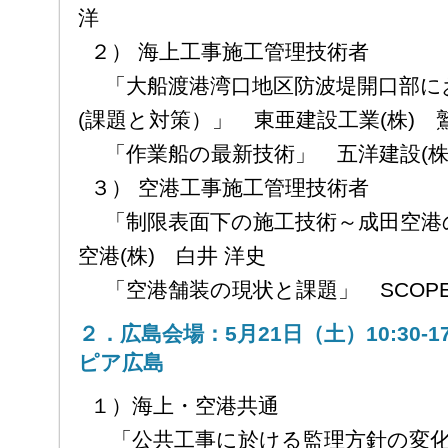
洋
２） 海上工事施工管理技術者
「大船渡港湾口地区防波堤開口部に
(課題と対策）」 東亜建設工業(株)
「作業船の最新技術」 五洋建設(株)
３） 空港工事施工管理技術者
「制限表面下の施工技術～成田空港
空港(株) 白井 洋史
「空港舗装の現状と課題」 SCOPE
２．広島会場：5月21日（土）10:30-
ピア広島
１）海上・空港共通
「公共工事に於ける監理方針の変化