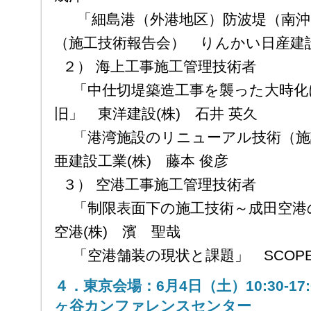
「細島港（外港地区）防波堤（南沖
（施工技術報告会） りんかい日産建設
２） 海上工事施工管理技術者
「中仕切堤築造工事を襲った大時化
旧」 東洋建設(株) 石井 英久
「港湾施設のリニューアル技術（施
亜建設工業(株) 藤本 俊彦
３） 空港工事施工管理技術者
「制限表面下の施工技術～成田空港
空港(株) 濱 聖哉
「空港舗装の現状と課題」 SCOPE
４．東京会場：6月4日（土）10:30-1
ヶ谷カンファレンスセンター