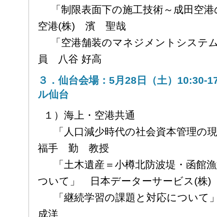
「制限表面下の施工技術～成田空港
空港(株) 濱 聖哉
「空港舗装のマネジメントシステム」
員 八谷 好高
３．仙台会場：5月28日（土）10:30-
ル仙台
１）海上・空港共通
「人口減少時代の社会資本管理の
福手 勤 教授
「土木遺産＝小樽北防波堤・函館漁
ついて」 日本データーサービス(株)
「継続学習の課題と対応について」 
成洋