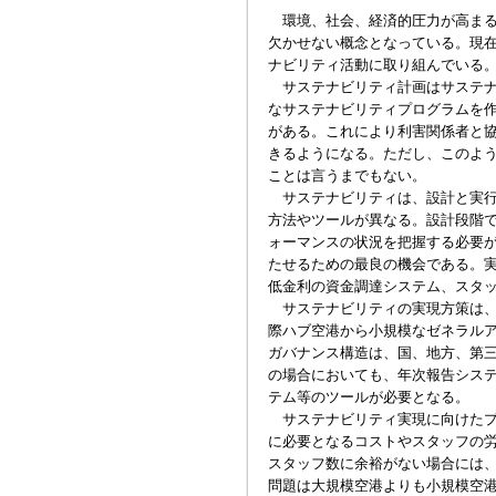
環境、社会、経済的圧力が高まる
欠かせない概念となっている。現
ナビリティ活動に取り組んでいる
サステナビリティ計画はサステナ
なサステナビリティプログラムを
がある。これにより利害関係者と
きるようになる。ただし、このよ
ことは言うまでもない。
サステナビリティは、設計と実行
方法やツールが異なる。設計段階
ォーマンスの状況を把握する必要
たせるための最良の機会である。
低金利の資金調達システム、スタ
サステナビリティの実現方策は、
際ハブ空港から小規模なゼネラルア
ガバナンス構造は、国、地方、第
の場合においても、年次報告シス
テム等のツールが必要となる。
サステナビリティ実現に向けたプ
に必要となるコストやスタッフの
スタッフ数に余裕がない場合には
問題は大規模空港よりも小規模空