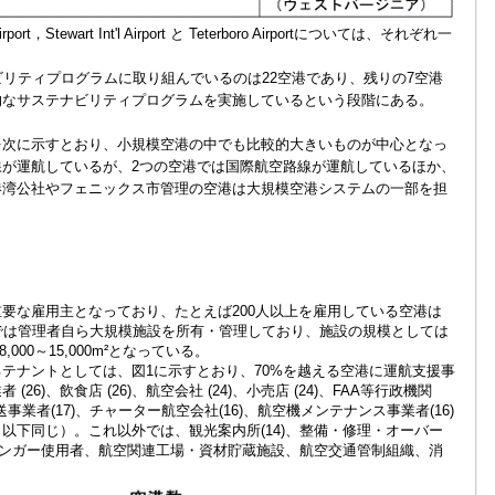
r Airport，Stewart Int'l Airport と Teterboro Airportについては、それぞれ一
。
リティプログラムに取り組んでいるのは22空港であり、残りの7空港
的なサステナビリティプログラムを実施しているという段階にある。
を次に示すとおり、小規模空港の中でも比較的大きいものが中心となっ
が運航しているが、2つの空港では国際航空路線が運航しているほか、
港湾公社やフェニックス市管理の空港は大規模空港システムの一部を担
要な雇用主となっており、たとえば200人以上を雇用している空港は
では管理者自ら大規模施設を所有・管理しており、施設の規模としては
8,000～15,000m²となっている。
ナントとしては、図1に示すとおり、70%を越える空港に運航支援事
業者 (26)、飲食店 (26)、航空会社 (24)、小売店 (24)、FAA等行政機関
輸送事業者(17)、チャーター航空会社(16)、航空機メンテナンス事業者(16)
以下同じ）。これ以外では、観光案内所(14)、整備・修理・オーバー
加え、ハンガー使用者、航空関連工場・資材貯蔵施設、航空交通管制組織、消
。