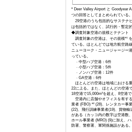
* Deer Valley Airport と Goodyea
つの回答としてまとめられている
29空港のうち包括的なサステナビ
は包括的ではなく、試行的・暫定
◆調査対象空港の規模とテナント
調査対象の空港は、その規模*¹ 
ている。ほとんどでは地方航空路線
ニューヨーク・ニュージャージー
っている。
· 中型ハブ空港：6件
· 小型ハブ空港：5件
· ノンハブ空港：12件
· GA空港：6件
ほとんどの空港は地域における重
22に上る。また、ほとんどの空港
18空港で15,000m²を超え、8空港で
空港内に店舗やオフィスを有するテ
業者 (FBO) *² (28)、レンタカー事
(22)、飛行訓練事業者(19)、貨物
がある（カッコ内の数字は空港数、
ホール事業者 (MRO) (9)に
防署、警察署、軍関係施設がある