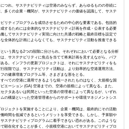
につれ、サステナビリティは空港のみならず、あらゆるものの存続に
在、多くの企業・機関が、サステナビリティの価値を認識して、サステ
。
ビリティプログラムを成功させるための中心的な要素である。包括的
作成するためには全体的なサステナビリティ計画を作成・公表する必要
協働してサステナビリティ実現に向けた共通の戦略と最終目標を設定で
うな全体的な計画によらなくても、サステナビリティ活動を推進できる
という異なる2つの段階に分けられ、それぞれにおいて必要となる分析
では、サステナビリティに焦点を当てて将来計画を見すえながら、パフ
がある。インフラの更新プロジェクトは、それにサステナビリティをも
実行段階では、サステナビリティ活動は、より効率的な空港運用方法、
ッフの健康増進プログラム等、さまざまな形をとる。
すべての空港に適用できるような統一されたものはなく、大規模な国
ビエーション (GA) 空港までの、空港の規模によって異なる。また、
三セクタあるいは民間といった空港の管理者によって異なるが、いずれ
テムの構築といった空港管理者からのサポートや環境マネジメントシス
ロジェクトを実施することにより、企業・機関は、最終的にその活動
労働時間を低減できるというメリットを享受できる。しかし、予算額や
、サステナビリティプログラムに着手できない恐れがある。このような
港で顕在化することが多く、小規模空港においてサステナビリティプロ