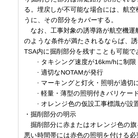
る。埋戻しが不可能な場合には、航空
うに、その部分をカバーする。
なお、工事対象の誘導路が航空機運
のような条件が満たされるならば、誘
TSA内に掘削部分を残すことも可能で
· タキシング速度が16km/hに制限
· 適切なNOTAMが発行
· マーキングと灯火・照明が適切
· 軽量・薄型の照明付きバリケー
· オレンジ色の仮設工事標識が設
・掘削部分の明示
掘削部分に赤またはオレンジ色の旗
悪い時間帯には赤色の照明を付ける必