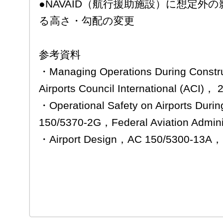
●NAVAID（航行援助施設）に想定外
る高さ・勾配の変更
参考資料
・Managing Operations During Constru
Airports Council International (ACI)， 
・Operational Safety on Airports Duri
150/5370-2G，Federal Aviation Admin
・Airport Design，AC 150/5300-13