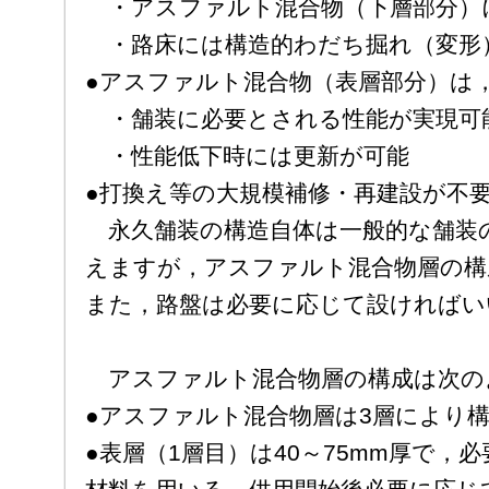
・アスファルト混合物（下層部分）
・路床には構造的わだち掘れ（変形
●アスファルト混合物（表層部分）は
・舗装に必要とされる性能が実現可
・性能低下時には更新が可能
●打換え等の大規模補修・再建設が不
永久舗装の構造自体は一般的な舗装
えますが，アスファルト混合物層の構
また，路盤は必要に応じて設ければい
アスファルト混合物層の構成は次の
●アスファルト混合物層は3層により
●表層（1層目）は40～75mm厚で，