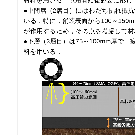
材料を用いる．供用開始後必要に応じ
●中間層（2層目）にはわだち掘れ抵
いる．特に，舗装表面から100～150
が作用するため，その点を考慮して材
●下層（3層目）は75～100mm厚で
料を用いる．