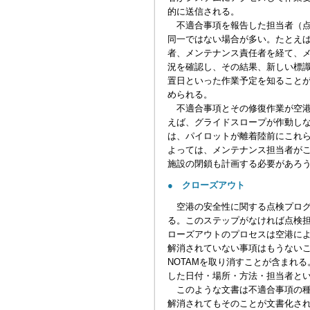
的に送信される。
不適合事項を報告した担当者（点
同一ではない場合が多い。たとえ
者、メンテナンス責任者を経て、
況を確認し、その結果、新しい標
置日といった作業予定を知ること
められる。
不適合事項とその修復作業が空港
えば、グライドスロープが作動し
は、パイロットが離着陸前にこれら
よっては、メンテナンス担当者が
施設の閉鎖も計画する必要があろ
● クローズアウト
空港の安全性に関する点検プログ
る。このステップがなければ点検
ローズアウトのプロセスは空港に
解消されていない事項はもうない
NOTAMを取り消すことが含まれ
した日付・場所・方法・担当者と
このような文書は不適合事項の種
解消されてもそのことが文書化さ