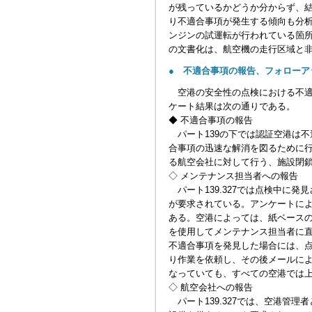
が残っているかどうか分からず、
り不適合事項が発生する傾向も分析
ンジンの試運転が行われている箇
の文書化は、航空機の走行区域と
● 不適合事項の報告、フォローア
空港の安全性の点検における不適
ケート結果は次の通りである。
◆ 不適合事項の報告
パート139の下では認証空港は
合事項の迅速な解消を図るために
る航空会社に対して行う、施設閉
◇ メンテナンス担当者への報告
パート139.327では点検中に
が要求されている。アンケートに
ある。空港によっては、紙ベース
を使用してメンテナンス担当者に
不適合事項を発見した場合には、
り作業を依頼し、その後メールに
なっていても、すべての空港では
◇ 航空会社への報告
パート139.327では、空港管