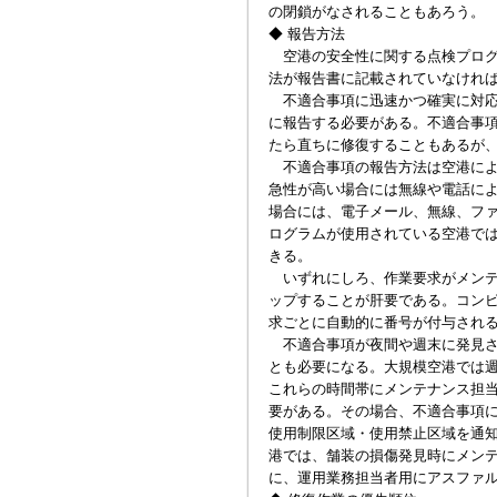
の閉鎖がなされることもあろう。
◆ 報告方法
空港の安全性に関する点検プログ
法が報告書に記載されていなけれ
不適合事項に迅速かつ確実に対応
に報告する必要がある。不適合事
たら直ちに修復することもあるが
不適合事項の報告方法は空港によ
急性が高い場合には無線や電話に
場合には、電子メール、無線、フ
ログラムが使用されている空港で
きる。
いずれにしろ、作業要求がメンテ
ップすることが肝要である。コン
求ごとに自動的に番号が付与され
不適合事項が夜間や週末に発見さ
とも必要になる。大規模空港では
これらの時間帯にメンテナンス担
要がある。その場合、不適合事項
使用制限区域・使用禁止区域を通知
港では、舗装の損傷発見時にメン
に、運用業務担当者用にアスファ