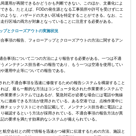
結局運用が再開できるかどうかも判断できない。このほか、文書化によ
できる。たとえば、FODの発生源となる工事箇所や許可を受けずにエ
所のような、ハザードの大きい区域を特定することができる。なお、こ
非走行区域の両方が対象となっていることに注意する必要がある。
ップとクローズアウトの実施状況
合事項の報告、フォローアップとクローズアウトの方法に関するアン
不適合事項について二つの方法により報告する必要がある。一つは不適
行うメンテナンス担当者への報告であり、もう一つは空港を使用してい
鎖や運用中止等についての報告である。
発見された不適合事項を迅速に修復するための報告システムを構築すること
よれば、最も一般的な方法はコンピュータ化された作業要求システムで
の作業要求システムではあるが、緊急対応が必要な場合には電話や無線
直ちに連絡できる方法が使用されている。ある空港では、点検作業中に
点検チェックリストにその旨記載して、メンテナンス担当者に電話によ
より確認するという方法が採用されている。不適合事項の報告方法が異
上記の要求を満たす効果的なシステムが備えられている。
理者と航空会社との間で情報を迅速かつ確実に伝達するための方法、施設と