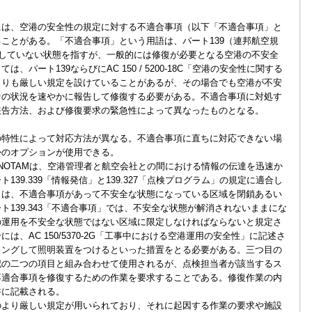
は、空港の安全性の規定に対する不適合事項（以下「不適合事項」と
ことがある。「不適合事項」という用語は、パート139（連邦航空規
合していない状態を指すが、一般的には修復が必要となる空港の不安全
パート139ならびにAC 150 / 5200-18C「空港の安全性に関する
よりも厳しい規定を設けていることがあるが、その場合でも空港が不安
その状況を速やかに報告して修復する必要がある。不適合事項に対処す
報告方法、および修復要求の緊急性によって異なったものとなる。
特性によって対応方法が異なる。不適合事項に直ちに対応できない場
かのオプションが使用できる。
NOTAMは、空港管理者と航空会社との間における情報の伝達を迅速か
39.339「情報発信」と139.327「点検プログラム」の規定に適合し
目は、不適合事項があって不安全な状態になっている区域を閉鎖あるい
139.343「不適合事項」では、不安全な状態が解消されないままにな
の運用を不安全な状態ではない区域に限定しなければならないと規定さ
、AC 150/5370-2G「工事中における空港運用の安全性」に記述さ
キングして照明装置をつけるといった措置をとる必要がある。三つ目の
記の二つの項目と組み合わせて使用されるが、点検担当者が該当するス
不適合事項を修復するための作業を要求することである。修復作業の内
書に記載される。
より厳しい規定が用いられており、それに起因する作業の要求や施設