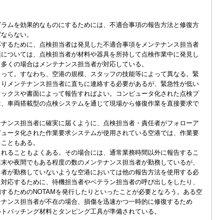
ラムを効果的なものにするためには、不適合事項の報告方法と修復方
ばならない。
するために、点検担当者は発見した不適合事項をメンテナンス担当者
項については、点検担当者が材料や器具を所持して点検作業中に発見し
、多くの場合はメンテナンス担当者が対応している。
って。すなわち、空港の規模、スタッフの技能等によって異なる。緊
よりメンテナンス担当者に直ちに連絡する必要があるが、緊急性が低い
ァックスや書面によって報告すればよい。コンピュータ化された点検プ
は、車両搭載型の点検システムを通じて現場から修復作業を直接要求で
ナンス担当者に確実に届くように、点検担当者・責任者がフォローア
ピュータ化された作業要求システムが使用されている空港では、作業要
ることもある。
れることもよくある。その場合には、通常業務時間以外に報告するこ
週末や夜間でもある程度の数のメンテナンス担当者が勤務しているが、
当者が勤務していないような空港においては他の報告方法を使用する必
に対応するために、待機担当者やベテラン担当者の呼び出しをしたり、
するためのNOTAMを発行したりといったことが必要となろう。ある空
テナンス担当者が不在の場合、損傷を迅速かつ一時的に修復するため
ルトパッチング材料とタンピング工具が準備されている。