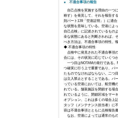
● 不適合事項の報告
自己点検を実施する理由の一つに
称す）を発見して、それを報告する
則パート139「空港証明」）に適
な状態を意味している。空港によっては、
自己点検」に記述されているもの
全な状態にあると判断されれば、
べき方法は、不適合事項の特性、
◆ 不適合事項の特性
点検中に発見された不適合事項の
合には、その状況に応じていくつ
一つ目はNOTAMの発行である。
つ確実に行う上で重要であり、パート1
たものでなければならない。二つ
は立入禁止とすることである。パート
っている空港においては、航空機
れている。舗装施設を閉鎖する場合には
れているように、閉鎖区域をマー
オプション、これは多くの場合上
タッフ（メンテナンス担当者）に
容は不適合事項とともに点検報告
なお、空港によっては通常のもの