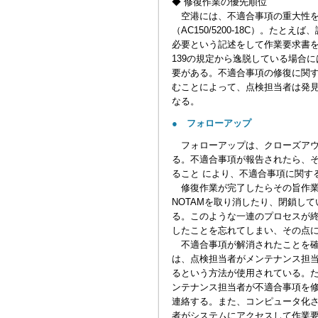
◆ 修復作業の優先順位
空港には、不適合事項の重大性を
（AC150/5200-18C）。た
必要という記述をして作業要求書
139の規定から逸脱している場合
要がある。不適合事項の修復に関
むことによって、点検担当者は発
なる。
● フォローアップ
フォローアップは、クローズアウ
る。不適合事項が報告されたら、
ること により、不適合事項に関す
修復作業が完了したらその旨作業
NOTAMを取り消したり、閉鎖し
る。このような一連のプロセスが
したことを忘れてしまい、その点
不適合事項が解消されたことを確
は、点検担当者がメンテナンス担
るという方法が使用されている。
ンテナンス担当者が不適合事項を
連絡する。また、コンピュータ化
者がシステムにアクセスして作業