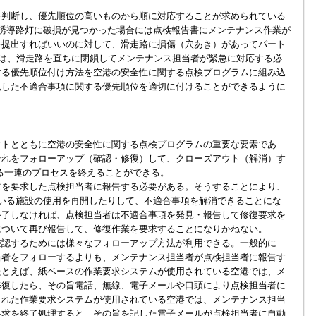
判断し、優先順位の高いものから順に対応することが求められている
とえば、誘導路灯に破損が見つかった場合には点検報告書にメンテナンス作業が
を提出すればいいのに対して、滑走路に損傷（穴あき）があってパート
には、滑走路を直ちに閉鎖してメンテナンス担当者が緊急に対応する必
する優先順位付け方法を空港の安全性に関する点検プログラムに組み込
見した不適合事項に関する優先順位を適切に付けることができるように
トとともに空港の安全性に関する点検プログラムの重要な要素であ
それをフォローアップ（確認・修復）して、クローズアウト（解消）す
る一連のプロセスを終えることができる。
を要求した点検担当者に報告する必要がある。そうすることにより、
ている施設の使用を再開したりして、不適合事項を解消できることにな
終了しなければ、点検担当者は不適合事項を発見・報告して修復要求を
について再び報告して、修復作業を要求することになりかねない。
認するためには様々なフォローアップ方法が利用できる。一般的に
当者をフォローするよりも、メンテナンス担当者が点検担当者に報告す
たとえば、紙ベースの作業要求システムが使用されている空港では、メ
修復したら、その旨電話、無線、電子メールや口頭により点検担当者に
された作業要求システムが使用されている空港では、メンテナンス担当
要求を終了処理すると、その旨を記した電子メールが点検担当者に自動