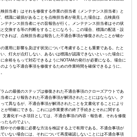
検担当者）はそれを修復する作業の担当者（メンテナンス担当者）と
ば、標識に破損があることを点検担当者が発見した場合は、点検責任
メンテナンス担当者にその旨報告が行く。メンテナンス担当者はその状
識と交換する等の判断をすることになろう。この場合、標識の配送・設
ができれば、点検担当者は報告した不適合事項が修復されたことが確か
の運用に影響を及ぼす状況について考慮することも重要である。たと
ない、灯火が点灯しない、あるいは標識が認識できないといった場合に
に余裕をもって対応できるようにNOTAMの発行が必要になる。場合に
このような不適合事項を修復するための作業時間を確保できるように、
う。
ラムの最後のステップは修復された不適合事項のクローズアウトであ
担当者により報告された不適合事項が解消されたことにはならない。ク
よって異なるが、不適合事項が解消されたことを文書化することにより
ことが明確にできる。これには作業要求の終了手続きとそれに関する
る。文書化すべき項目としては、不適合事項の内容・報告者、それを修復
いったものでよい。
類やその修復に必要な方法を検証する上で有用である。不適合事項が
れていない場合には、それについて再度確認しないことには不適合事項