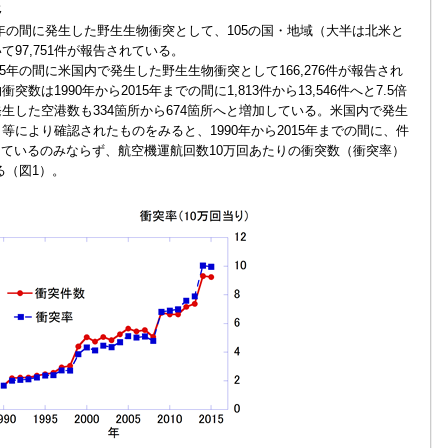
移
015年の間に発生した野生生物衝突として、105の国・地域（大半は北米と
97,751件が報告されている。
15年の間に米国内で発生した野生生物衝突として166,276件が報告され
は1990年から2015年までの間に1,813件から13,546件へと7.5倍
生した空港数も334箇所から674箇所へと増加している。米国内で発生
により確認されたものをみると、1990年から2015年までの間に、件
と増加しているのみならず、航空機運航回数10万回あたりの衝突数（衝突率）
る（図1）。