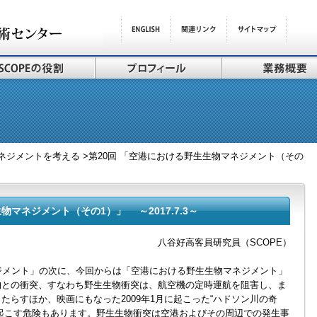
ネジメントを考える >第20回 「空港における野生生物マネジメント（その
物マネジメント（その1）」 ～2017.7.3～
八谷好高客員研究員（SCOPE）
ジメント」の次に、今回からは「空港における野生生物マネジメント」
物との衝突、すなわち野生生物衝突は、航空機の定時運航を阻害し、ま
たらすほか、映画にもなった2009年1月に起こった“ハドソン川の奇
起こす危険もあります。野生生物衝突は空港およびその周辺での発生事