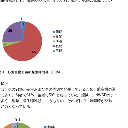
陸生哺乳類とも、衝突の63%が、それぞれ、昼間、夜間に発生してい
航状況
突は、その91%が空港およびその周辺で発生しているため、航空機の運
多く、前者で31%、後者で59%となっている（図4）。NWSDのデー
多く、鳥類、陸生哺乳類、こうもりの、それぞれで、離陸時が35%、
、84%となっている。