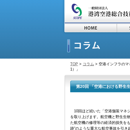
TOP
>
コラム
> 空港インフラのマ
1）」
第20回 「空港における野生生
10回ほど続いた「空港舗装マネ
を取り上げます。航空機と野生生
た航空機の修理等の経済的損失をも
跡”のような重大な航空事故を引き