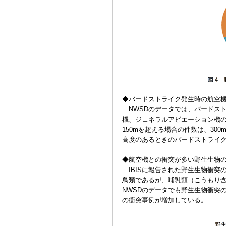
◆バードストライク発生時の航空
NWSDのデータでは、バードスト
機、ジェネラルアビエーション機の
150mを超える場合の件数は、30
高度のあるときのバードストライ
◆航空機との衝突が多い野生生物
IBISに報告された野生生物衝突の
鳥類であるが、哺乳類（こうもり含
NWSDのデータでも野生生物衝突
の衝突事例が増加している。