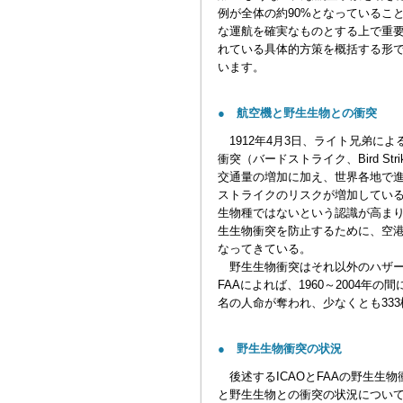
例が全体の約90%となっているこ
な運航を確実なものとする上で重要
れている具体的方策を概括する形
います。
● 航空機と野生生物との衝突
1912年4月3日、ライト兄弟に
衝突（バードストライク、Bird 
交通量の増加に加え、世界各地で
ストライクのリスクが増加してい
生物種ではないという認識が高ま
生生物衝突を防止するために、空
なってきている。
野生生物衝突はそれ以外のハザー
FAAによれば、1960～2004年
名の人命が奪われ、少なくとも33
● 野生生物衝突の状況
後述するICAOとFAAの野生生物
と野生生物との衝突の状況につい