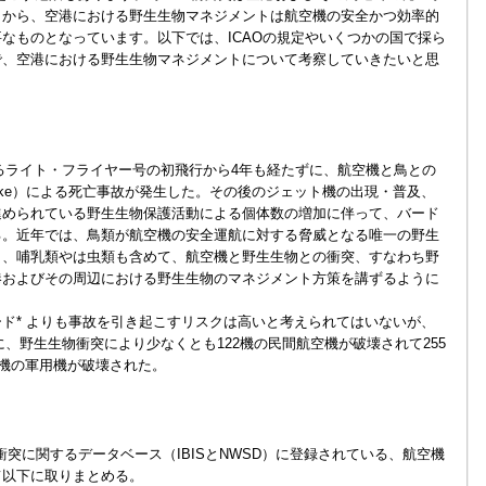
とから、空港における野生生物マネジメントは航空機の安全かつ効率的
なものとなっています。以下では、ICAOの規定やいくつかの国で採ら
で、空港における野生生物マネジメントについて考察していきたいと思
よるライト・フライヤー号の初飛行から4年も経たずに、航空機と鳥との
Strike）による死亡事故が発生した。その後のジェット機の出現・普及、
進められている野生生物保護活動による個体数の増加に伴って、バード
る。近年では、鳥類が航空機の安全運航に対する脅威となる唯一の野生
り、哺乳類やは虫類も含めて、航空機と野生生物との衝突、すなわち野
港およびその周辺における野生生物のマネジメント方策を講ずるように
ド* よりも事故を引き起こすリスクは高いと考えられてはいないが、
の間に、野生生物衝突により少なくとも122機の民間航空機が破壊されて255
3機の軍用機が破壊された。
衝突に関するデータベース（IBISとNWSD）に登録されている、航空機
て以下に取りまとめる。