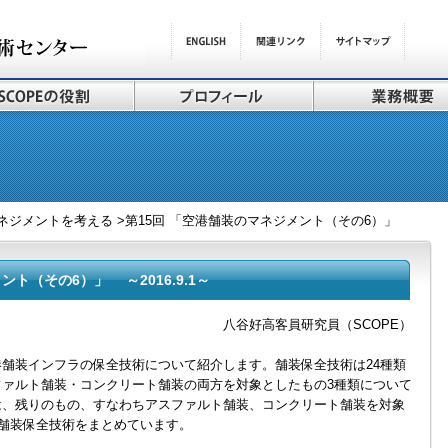
ネジメントを考える >第15回 「空港舗装のマネジメント（その6）」
ント（その6）」 ～2016.9.1～
八谷好高客員研究員（SCOPE）
舗装インフラの保全技術について紹介します。舗装保全技術は24種類
ァルト舗装・コンクリート舗装の両方を対象としたもの3種類について
は、残りのもの、すなわちアスファルト舗装、コンクリート舗装を対象
の舗装保全技術をまとめています。