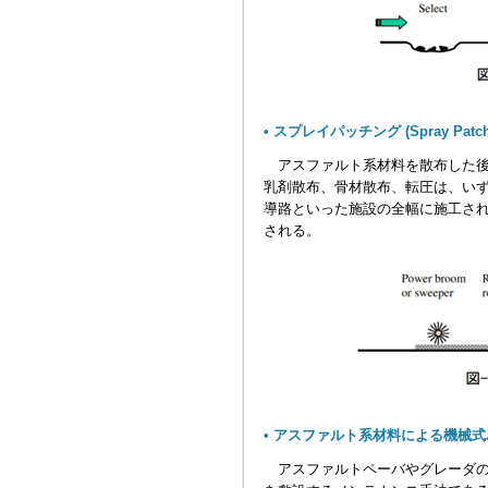
• スプレイパッチング (Spray Patching 
アスファルト系材料を散布した後
乳剤散布、骨材散布、転圧は、いず
導路といった施設の全幅に施工され
される。
• アスファルト系材料による機械式パッチング (
アスファルトペーバやグレーダの