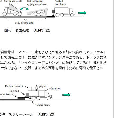
調整骨材、フィラー、水およびその他添加剤の混合物（アスファルト
として舗装上に均一に敷き均すメンテナンス手法である。トラックに積
施工される。「マイクロサーフェシング」に類似しているが、骨材骨格
も十分ではない。交通による永久変形を避けるために薄層で施工され