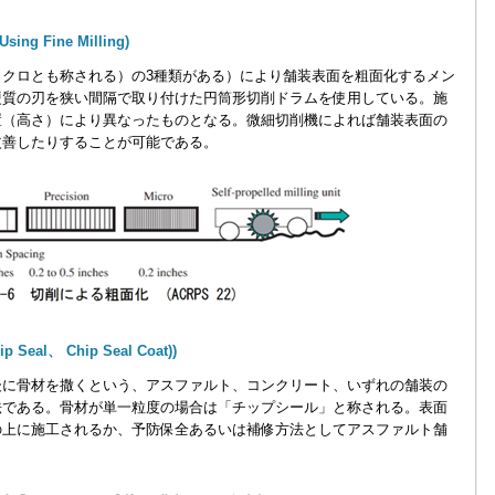
ing Fine Milling)
クロとも称される）の3種類がある）により舗装表面を粗面化するメン
硬質の刃を狭い間隔で取り付けた円筒形切削ドラムを使用している。施
置（高さ）により異なったものとなる。微細切削機によれば舗装表面の
改善したりすることが可能である。
p Seal、 Chip Seal Coat))
に骨材を撒くという、アスファルト、コンクリート、いずれの舗装の
法である。骨材が単一粒度の場合は「チップシール」と称される。表面
の上に施工されるか、予防保全あるいは補修方法としてアスファルト舗