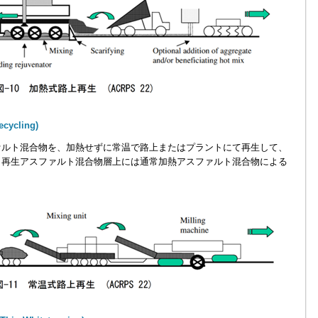
cycling)
ルト混合物を、加熱せずに常温で路上またはプラントにて再生して、
。再生アスファルト混合物層上には通常加熱アスファルト混合物による