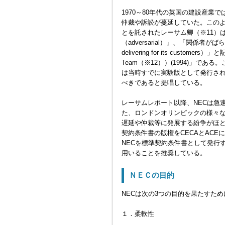
1970～80年代の英国の建設産
仲裁や訴訟が蔓延していた。この
とを託されたレーサム卿（※11）は、
（adversarial）」、「関係者がば
delivering for its custo
Team（※12））(1994)」
は当時すでに実験版として発行され
べきであると提唱している。
レーサムレポート以降、NECは急
た、ロンドンオリンピックの様々
遅延や仲裁等に発展する紛争がほとん
契約条件書の版権をCECAとACE
NECを標準契約条件書として発行
用いることを推奨している。
ＮＥＣの目的
NECは次の3つの目的を果たすた
１．柔軟性