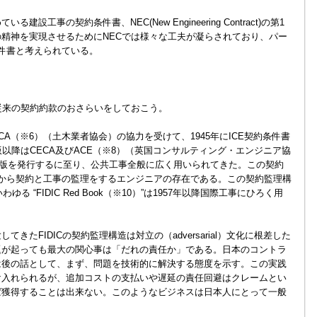
工事の契約条件書、NEC(New Engineering Contract)の第1
精神を実現させるためにNECでは様々な工夫が凝らされており、パー
件書と考えられている。
従来の契約約款のおさらいをしておこう。
CA（※6）（土木業者協会）の協力を受けて、1945年にICE契約条件書
以降はCECA及びACE（※8）（英国コンサルティング・エンジニア協
第7版を発行するに至り、公共工事全般に広く用いられてきた。この契約
から契約と工事の監理をするエンジニアの存在である。この契約監理構
ゆる “FIDIC Red Book（※10）”は1957年以降国際工事にひろく用
きたFIDICの契約監理構造は対立の（adversarial）文化に根差した
題が起っても最大の関心事は「だれの責任か」である。日本のコントラ
は後の話として、まず、問題を技術的に解決する態度を示す。この実践
け入れられるが、追加コストの支払いや遅延の責任回避はクレームとい
ば獲得することは出来ない。このようなビジネスは日本人にとって一般