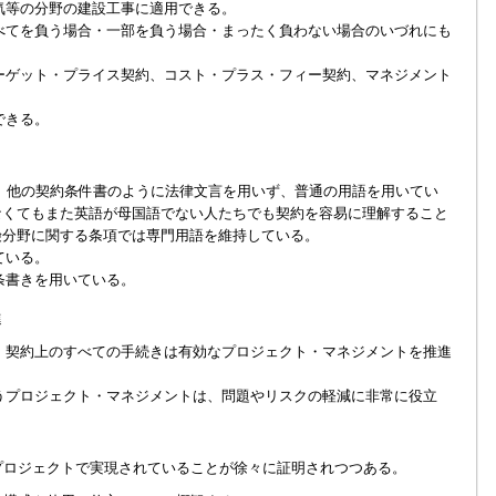
気等の分野の建設工事に適用できる。
べてを負う場合・一部を負う場合・まったく負わない場合のいづれにも
ーゲット・プライス契約、コスト・プラス・フィー契約、マネジメント
できる。
が、他の契約条件書のように法律文言を用いず、普通の用語を用いてい
なくてもまた英語が母国語でない人たちでも契約を容易に理解すること
険分野に関する条項では専門用語を維持している。
ている。
条書きを用いている。
進
、契約上のすべての手続きは有効なプロジェクト・マネジメントを推進
うプロジェクト・マネジメントは、問題やリスクの軽減に非常に役立
プロジェクトで実現されていることが徐々に証明されつつある。