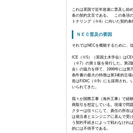
これは英国で近年急速に普及し始めている建設
条の契約文言である。 この条項の
トナリング（※4）に向いた契約条
ＮＥＣ普及の要因
それではNECを概観するために、
ICE（※5）（英国土木学会）はCE
（※7）の第１版を発行した。第2版
会）の協力を得て、1999年には
条件書の最大の特徴は第3者的立場
造はFIDIC（※9）にも採用され、いわ
いられてきた。
我々が国際工事（海外工事）で経験して
商取引を想定している。現場で問
クターは往々にして、責任の所在
は発注者とエンジニアに喜んで受
う契約手続きによって戦わなけれ
的には不得手である。