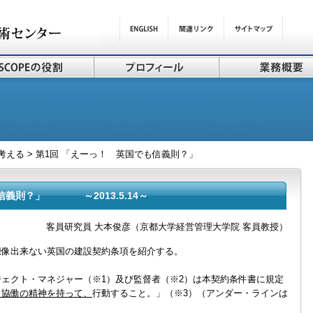
考える > 第1回 「えーっ！ 英国でも信義則？」
信義則？」 ～2013.5.14～
客員研究員 大本俊彦（京都大学経営管理大学院 客員教授）
想像出来ない英国の建設契約条項を紹介する。
ェクト・マネジャー（※1）及び監督者（※2）は本契約条件書に規定
と協働の精神を持って、
行動すること。」（※3）（アンダー・ラインは