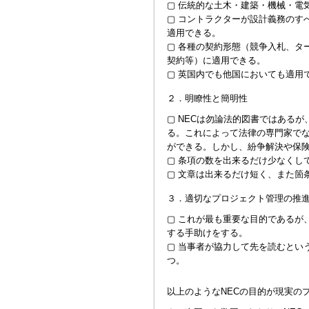
▢ 伝統的な土木・建築・機械・電
▢ コントラクターが設計義務のす
適用できる。
▢ 各種の契約形態（競争入札、タ
契約等）に適用できる。
▢ 英国内でも他国においても適用
２．明瞭性と簡明性
▢ NECは勿論法的図書ではある
る。これによって法律の専門家で
ができる。しかし、紛争解決や保
▢ 条項の数を出来るだけ少なくし
▢ 文章は出来るだけ短く、また箇
３．適切なプロジェクト管理の推
▢ これが最も重要な目的であるが
する手助けをする。
▢ 当事者が協力して先を読むとい
つ。
以上のようなNECの目的が現実の