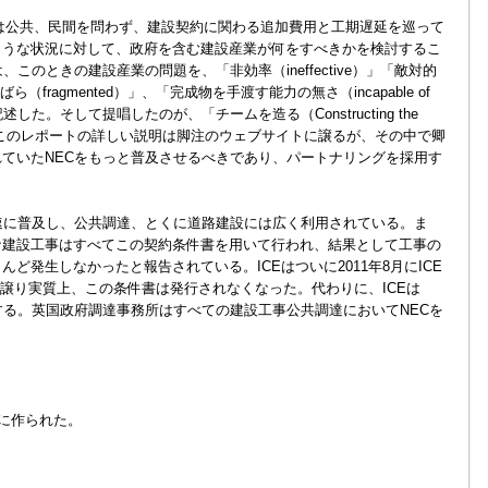
業では公共、民間を問わず、建設契約に関わる追加費用と工期遅延を巡って
ような状況に対して、政府を含む建設産業が何をすべきかを検討するこ
このときの建設産業の問題を、「非効率（ineffective）」「敵対的
らばら（fragmented）」、「完成物を手渡す能力の無さ（incapable of
mers）」と記述した。そして提唱したのが、「チームを造る（Constructing the
である。このレポートの詳しい説明は脚注のウェブサイトに譲るが、その中で卿
ていたNECをもっと普及させるべきであり、パートナリングを採用す
速に普及し、公共調達、とくに道路建設には広く利用されている。ま
な建設工事はすべてこの契約条件書を用いて行われ、結果として工事の
ど発生しなかったと報告されている。ICEはついに2011年8月にICE
に譲り実質上、この条件書は発行されなくなった。代わりに、ICEは
する。英国政府調達事務所はすべての建設工事公共調達においてNECを
めに作られた。