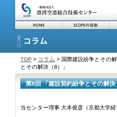
TOP
>
コラム
> 国際建設紛争とその解決
とその解決（8）」
第8回 「建設契約紛争とその
2017.10.16～
当センター理事 大本俊彦（京都大学